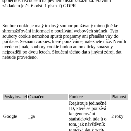
společností Ecoclean na pevném disku zákazníka. Právním
základem je čl. 6 odst. 1 písm. f) GDPR.
Soubor cookie je malý textový soubor používaný mimo jiné ke
shromažďování informací o používání webových stránek. Tyto
soubory cookie nemohou spustit programy ani přenášet viry do
počítače. Seznam cookies, které používáme, naleznete níže. Není-li
uvedeno jinak, soubory cookie budou automaticky smazány
nejpozději po dvou letech. Sloučení těchto dat s jinými zdroji dat
nebude provedeno.
Poskytovatel
Označení
Funkce
Platnost
Registruje jedinečné
ID, které se používá
ke generování
Google
_ga
2 roky
statistických údajů o
tom, jak návštěvník
používá daný web.