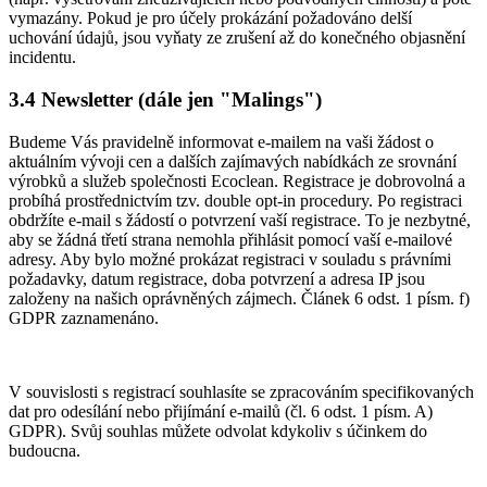
vymazány. Pokud je pro účely prokázání požadováno delší
uchování údajů, jsou vyňaty ze zrušení až do konečného objasnění
incidentu.
3.4
Newsletter (dále jen "Malings")
Budeme Vás pravidelně informovat e-mailem na vaši žádost o
aktuálním vývoji cen a dalších zajímavých nabídkách ze srovnání
výrobků a služeb společnosti Ecoclean. Registrace je dobrovolná a
probíhá prostřednictvím tzv. double opt-in procedury. Po registraci
obdržíte e-mail s žádostí o potvrzení vaší registrace. To je nezbytné,
aby se žádná třetí strana nemohla přihlásit pomocí vaší e-mailové
adresy. Aby bylo možné prokázat registraci v souladu s právními
požadavky, datum registrace, doba potvrzení a adresa IP jsou
založeny na našich oprávněných zájmech. Článek 6 odst. 1 písm. f)
GDPR zaznamenáno.
V souvislosti s registrací souhlasíte se zpracováním specifikovaných
dat pro odesílání nebo přijímání e-mailů (čl. 6 odst. 1 písm. A)
GDPR). Svůj souhlas můžete odvolat kdykoliv s účinkem do
budoucna.