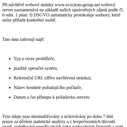
Při návštěvě webové stránky www.ecoclean-group.net webový
server zaznamenává na základě našich oprávněných zájmů podle čl.
6 odst. 1 písm. f) DSGVO automaticky protokoluje soubory, které
nelze přiřadit konkrétní osobě.
Tato data zahrnují např.
Typ a verze prohlížeče,
použitý operační systém,
Referenční URL (dříve navštívená stránka),
Název hostitele požadujícího počítače,
Datum a čas přístupu k požadavku serveru
Tyto údaje jsou shromažďovány a uchovávány po dobu 7 dnů
pouze za účelem statistické analýzy a z bezpečnostních důvodů
(např. vyšetřování zneužívajících nebo podvodných činností) a poté