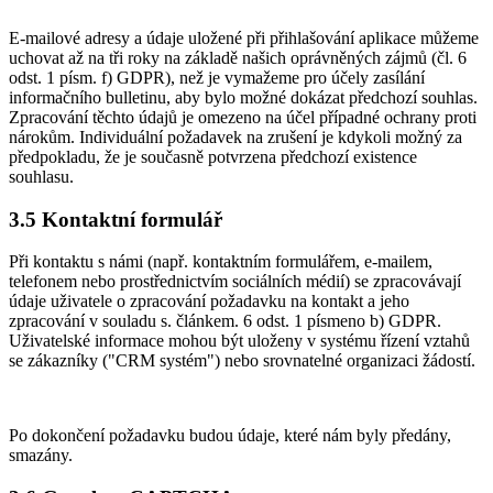
E-mailové adresy a údaje uložené při přihlašování aplikace můžeme
uchovat až na tři roky na základě našich oprávněných zájmů (čl. 6
odst. 1 písm. f) GDPR), než je vymažeme pro účely zasílání
informačního bulletinu, aby bylo možné dokázat předchozí souhlas.
Zpracování těchto údajů je omezeno na účel případné ochrany proti
nárokům. Individuální požadavek na zrušení je kdykoli možný za
předpokladu, že je současně potvrzena předchozí existence
souhlasu.
3.5 Kontaktní formulář
Při kontaktu s námi (např. kontaktním formulářem, e-mailem,
telefonem nebo prostřednictvím sociálních médií) se zpracovávají
údaje uživatele o zpracování požadavku na kontakt a jeho
zpracování v souladu s. článkem. 6 odst. 1 písmeno b) GDPR.
Uživatelské informace mohou být uloženy v systému řízení vztahů
se zákazníky ("CRM systém") nebo srovnatelné organizaci žádostí.
Po dokončení požadavku budou údaje, které nám byly předány,
smazány.