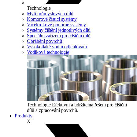
Technologie
Mytí průmyslových dílů
Komorové čisticí systémy
Vícekrokové ponorné systémy
Systémy čištění jednotlivých dílů
Speciální zařízení pro čištění dílů
Obrábění povrchů
Vysokotlaké vodní odjehlování
Vodíková technologie
Technologie
Efektivní a udržitelná řešení pro čištění
dílů a zpracování povrchů.
Produkty
X