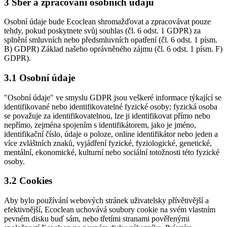
3 Sběr a zpracování osobních údajů
Osobní údaje bude Ecoclean shromažďovat a zpracovávat pouze
tehdy, pokud poskytnete svůj souhlas (čl. 6 odst. 1 GDPR) za
splnění smluvních nebo předsmluvních opatření (čl. 6 odst. 1 písm.
B) GDPR) Základ našeho oprávněného zájmu (čl. 6 odst. 1 písm. F)
GDPR).
3.1 Osobní údaje
"Osobní údaje" ve smyslu GDPR jsou veškeré informace týkající se
identifikované nebo identifikovatelné fyzické osoby; fyzická osoba
se považuje za identifikovatelnou, lze ji identifikovat přímo nebo
nepřímo, zejména spojením s identifikátorem, jako je jméno,
identifikační číslo, údaje o poloze, online identifikátor nebo jeden a
více zvláštních znaků, vyjádření fyzické, fyziologické, genetické,
mentální, ekonomické, kulturní nebo sociální totožnosti této fyzické
osoby.
3.2 Cookies
Aby bylo používání webových stránek uživatelsky přívětivější a
efektivnější, Ecoclean uchovává soubory cookie na svém vlastním
pevném disku buď sám, nebo třetími stranami pověřenými