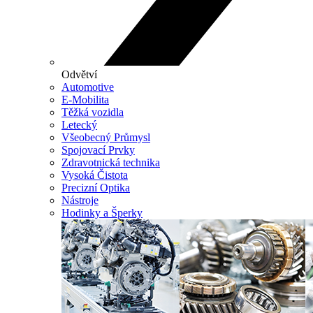
Odvětví
Automotive
E-Mobilita
Těžká vozidla
Letecký
Všeobecný Průmysl
Spojovací Prvky
Zdravotnická technika
Vysoká Čistota
Precizní Optika
Nástroje
Hodinky a Šperky