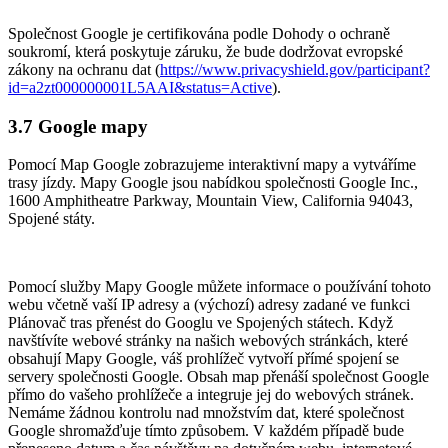
Společnost Google je certifikována podle Dohody o ochraně
soukromí, která poskytuje záruku, že bude dodržovat evropské
zákony na ochranu dat (
https://www.privacyshield.gov/participant?
id=a2zt000000001L5AAI&status=Active
).
3.7 Google mapy
Pomocí Map Google zobrazujeme interaktivní mapy a vytváříme
trasy jízdy. Mapy Google jsou nabídkou společnosti Google Inc.,
1600 Amphitheatre Parkway, Mountain View, California 94043,
Spojené státy.
Pomocí služby Mapy Google můžete informace o používání tohoto
webu včetně vaší IP adresy a (výchozí) adresy zadané ve funkci
Plánovač tras přenést do Googlu ve Spojených státech. Když
navštívíte webové stránky na našich webových stránkách, které
obsahují Mapy Google, váš prohlížeč vytvoří přímé spojení se
servery společnosti Google. Obsah map přenáší společnost Google
přímo do vašeho prohlížeče a integruje jej do webových stránek.
Nemáme žádnou kontrolu nad množstvím dat, které společnost
Google shromažďuje tímto způsobem. V každém případě bude