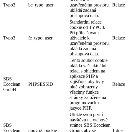
Typo3
be_typo_user
uzavřenému prostoru
Relace
ukládá zadaná
přístupová data.
Standardní relace
cookie od TYPO3.
Při přihlašování
Typo3
fe_typo_user
uživatele k
Relace
uzavřenému prostoru
ukládá zadaná
přístupová data.
Tento soubor cookie
ukládá vaši aktuální
relaci s ohledem na
aplikace PHP a
SBS
zajišťuje, aby byly
Ecoclean
PHPSESSID
Relace
plně zobrazeny
GmbH
všechny funkce
stránky založené na
programovacím
jazyce PHP.
Uložte svou první
návštěvu na webové
SBS
stránce SBS Ecoclean
Ecoclean
popUpCoockie
Group, aby se
1 dne