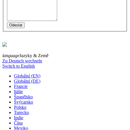
language
Jazyky & Země
Zu Deutsch wechseln
Switch to English
Globální (EN)
Globální (DE)
Francie
Itálie
Španělsko
Švýcarsko
Polsko
Turecko
Indie
Čína
Mexiko