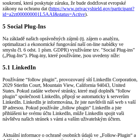
soukromí, která poskytuje záruku, že bude dodržovat evropské
zákony na ochranu dat (
https://www.privacyshield.gov/participant?
id=a2zt000000001L5AAI&status=Active
).
5 Social Plug-Ins
Na základě našich oprávněných zájmů (tj. zájem o analýzu,
optimalizaci a ekonomické fungování naší on-line nabídky ve
smyslu čl. 6 odst. 1 písm. GDPR) využíváme tzv. "Social Plug-ins"
(„Plug-Ins“). Plug-iny, které používáme, jsou uvedeny níže:
5.1 LinkedIn
Používáme “follow plugin”, provozovaný sítí LinkedIn Corporation,
2029 Stierlin Court, Mountain View, California 94043, United
States. Pokud zadáte webové stránky, které mají doplněk “follow
plugin” společnosti LinkedIn, připojí se automaticky k serverům
LinkedIn. LinkedIn je informována, že jste navštívili náš web s vaší
IP adresou. Pokud používáte „follow plugin“ LinkedIn a jste
přihlášeni ke svému účtu LinkedIn, může LinkedIn spojit vaši
návštěvu našich stránek s vámi a vaším uživatelským účtem.
Aktuální informace o ochraně osobních údajů ve „Follow-Plugin“ a