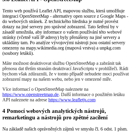
Tento web používá Leaflet API, mapovou službu, která umožňuje
integraci OpenStreetMap - alternativy open source z Google Maps -
do webových stránek. Z technického hlediska je nutné provést
dotazy na jiné servery pro správné zobrazení. Tato šetření by v
zásadě umožnila, aby informace o vašem používání této webové
stránky (včetně vaší IP adresy) byly přenášeny na jiné servery a
ukládány tam. Po analýze vývojovými nástroji jsou ostatní servery
omezeny na mapy.wikimedia.org (mapová vrstva) a unpkg.com
(soubory letáků).
Máte možnost deaktivovat službu OpenStreetMap a zabránit tak
přenosu dat třetím stranám deaktivací JavaScriptu v prohlížeči. Rádi
bychom však zdůraznili, že v tomto případě nebudete moci používat
zobrazení mapy na našem webu, nebo jen v omezené míře.
Více informací o OpenStreetMap naleznete na
https://www.openstreetmap.de
. Další informace o použitém letáku
API naleznete na adrese
https://www.leafletjs.com
4 Pomocí webových analytických nástrojů,
remarketingu a nástrojů pro zpětné zacílení
Na základě našich oprávněných zájmů ve smyslu čl. 6 odst. 1 písm.