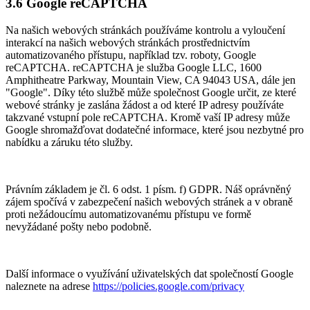
3.6 Google reCAPTCHA
Na našich webových stránkách používáme kontrolu a vyloučení
interakcí na našich webových stránkách prostřednictvím
automatizovaného přístupu, například tzv. roboty, Google
reCAPTCHA. reCAPTCHA je služba Google LLC, 1600
Amphitheatre Parkway, Mountain View, CA 94043 USA, dále jen
"Google". Díky této službě může společnost Google určit, ze které
webové stránky je zaslána žádost a od které IP adresy používáte
takzvané vstupní pole reCAPTCHA. Kromě vaší IP adresy může
Google shromažďovat dodatečné informace, které jsou nezbytné pro
nabídku a záruku této služby.
Právním základem je čl. 6 odst. 1 písm. f) GDPR. Náš oprávněný
zájem spočívá v zabezpečení našich webových stránek a v obraně
proti nežádoucímu automatizovanému přístupu ve formě
nevyžádané pošty nebo podobně.
Další informace o využívání uživatelských dat společností Google
naleznete na adrese
https://policies.google.com/privacy