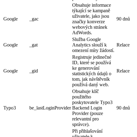
Obsahuje informace
týkající se kampaně
uživatele, jako jsou
Google
_gac
90 dnů
značky konverze
webových stránek
AdWords.
Služba Google
Google
_gat
Analytics slouží k
Relace
omezení míry žádostí.
Registruje jedinečné
ID, které se používá
ke generování
Google
_gid
Relace
statistických údajů o
tom, jak návštěvník
používá daný web.
Obsahuje klíč
použitého
poskytovatele Typo3
Typo3
be_lastLoginProvider
Backend Login
90 dnů
Provider (pouze
relevantní pro
správce).
Při přihlašování
uživatele k