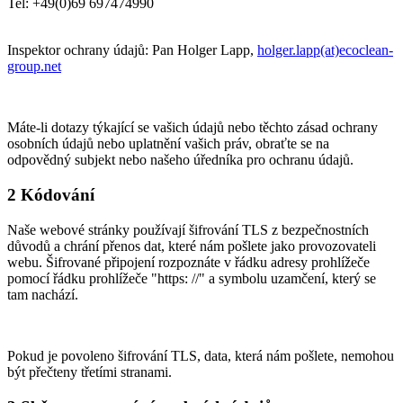
Tel: +49(0)69 697474990
Inspektor ochrany údajů: Pan Holger Lapp,
holger.lapp(at)ecoclean-
group.net
Máte-li dotazy týkající se vašich údajů nebo těchto zásad ochrany
osobních údajů nebo uplatnění vašich práv, obraťte se na
odpovědný subjekt nebo našeho úředníka pro ochranu údajů.
2 Kódování
Naše webové stránky používají šifrování TLS z bezpečnostních
důvodů a chrání přenos dat, které nám pošlete jako provozovateli
webu. Šifrované připojení rozpoznáte v řádku adresy prohlížeče
pomocí řádku prohlížeče "https: //" a symbolu uzamčení, který se
tam nachází.
Pokud je povoleno šifrování TLS, data, která nám pošlete, nemohou
být přečteny třetími stranami.