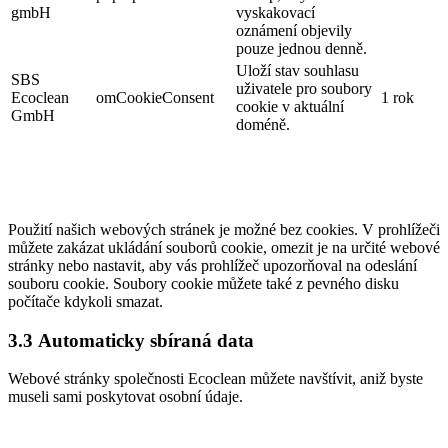
gmbH
vyskakovací
oznámení objevily
pouze jednou denně.
Uloží stav souhlasu
SBS
uživatele pro soubory
Ecoclean
omCookieConsent
1 rok
cookie v aktuální
GmbH
doméně.
Použití našich webových stránek je možné bez cookies. V prohlížeči
můžete zakázat ukládání souborů cookie, omezit je na určité webové
stránky nebo nastavit, aby vás prohlížeč upozorňoval na odeslání
souboru cookie. Soubory cookie můžete také z pevného disku
počítače kdykoli smazat.
3.3 Automaticky sbíraná data
Webové stránky společnosti Ecoclean můžete navštívit, aniž byste
museli sami poskytovat osobní údaje.