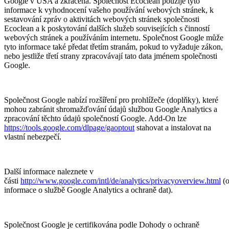
Google v USA a zkrácena. Společnost Ecoclean použije tyto
informace k vyhodnocení vašeho používání webových stránek, k
sestavování zpráv o aktivitách webových stránek společnosti
Ecoclean a k poskytování dalších služeb souvisejících s činností
webových stránek a používáním internetu. Společnost Google může
tyto informace také předat třetím stranám, pokud to vyžaduje zákon,
nebo jestliže třetí strany zpracovávají tato data jménem společnosti
Google.
Společnost Google nabízí rozšíření pro prohlížeče (doplňky), které
mohou zabránit shromažďování údajů službou Google Analytics a
zpracování těchto údajů společností Google. Add-On lze
https://tools.google.com/dlpage/gaoptout
stahovat a instalovat na
vlastní nebezpečí.
Další informace naleznete v
části
http://www.google.com/intl/de/analytics/privacyoverview.html
(o
informace o službě Google Analytics a ochraně dat).
Společnost Google je certifikována podle Dohody o ochraně