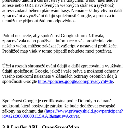
přeneseno datum a čas návštěvy na dotyčném webu, internetové
adrese nebo URL navštívených webových stránek a (výchozí)
adresa zadaná během plánování trasy. Nemáme žádný vliv na další
zpracování a využívání údajů společností Google, a proto za to
nemůžeme přijmout žádnou odpovědnost.
Pokud nechcete, aby společnost Google shromažďovala,
zpracovávala nebo používala informace o vás prostřednictvím
našeho webu, můžete zakázat JavaScript v nastavení prohlížeče.
Prohlížeč map však v tomto případě nebudete moci používat.
Účel a rozsah shromažďování údajů a další zpracování a využívání
údajů společností Google, jakož i vaše práva a možnosti ochrany
vašeho soukromí naleznete v Zásadách ochrany osobních údajů
společnosti Google
https://policies.google.com/privacy?hl=de
.
Společnost Google je certifikována podle Dohody o ochraně
soukromí, která poskytuje záruku, že bude dodržovat evropské
zákony na ochranu dat (
https://www.privacyshield.gov/participant?
id=a2zt000000001L5AAI&status=Active
).
3.8 Leaflet API - OpenStreetMap