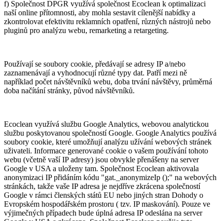
f) Společnost DPGR využívá společnost Ecoclean k optimalizaci
naší online přítomnosti, aby mohla sestavit cílenější nabídky a
zkontrolovat efektivitu reklamních opatření, různých nástrojů nebo
pluginů pro analýzu webu, remarketing a retargeting.
Používají se soubory cookie, předávají se adresy IP a/nebo
zaznamenávají a vyhodnocují různé typy dat. Patří mezi ně
například počet návštěvníků webu, doba trvání návštěvy, průměrná
doba načítání stránky, původ návštěvníků.
Ecoclean využívá službu Google Analytics, webovou analytickou
službu poskytovanou společností Google. Google Analytics používá
soubory cookie, které umožňují analýzu užívání webových stránek
uživateli. Informace generované cookie o vašem používání tohoto
webu (včetně vaší IP adresy) jsou obvykle přenášeny na server
Google v USA a uloženy tam. Společnost Ecoclean aktivovala
anonymizaci IP přidáním kódu "gat._anonymizeIp ();" na webových
stránkách, takže vaše IP adresa je nejdříve zkrácena společností
Google v rámci členských států EU nebo jiných stran Dohody o
Evropském hospodářském prostoru ( tzv. IP maskování). Pouze ve
výjimečných případech bude úplná adresa IP odeslána na server