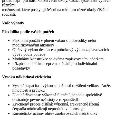
přidat, např. pro další konzervační úkoly. Čisticí systém lze vybavit
různými
možnostmi, které poskytují řešení na míru pro různé úkoly čištění
součástí.
Vaše výhody
Flexibilita podle vašich potřeb
Flexibilní použití v plném vakuu s uhlovodíky nebo
modifikovanými alkoholy
Ohřevný výkon destilace a průtokový výkon zaplavovacích
vývěv podle potřeby
Modulární konstrukce se dvěma zaplavovacími nádržemi
Přizpůsobitelné koncepce nakládání pro individuální
požadavky
Vysoká nákladová efektivita
Vysoká kapacita a výkon s možností rozšíření velikosti šarže,
hmotnosti a průtoku
Dlouhá životnost: výkonná filtrační jednotka spolehlivě
odstraňuje pevné nečistoty z rozpouštědla
Zrychlený proces čištění: výkonná, frekvenčně řízená
čerpadla minimalizují neproduktivní prostoje.
Energeticky účinný ohřev zaplavovacích nádrží díky