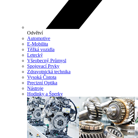
Odvětví
Automotive
E-Mobilita
Těžká vozidla
Letecký
Všeobecný Průmysl
Spojovací Prvky
Zdravotnická technika
Vysoká Čistota
Precizní Optika
Nástroje
Hodinky a Šperky