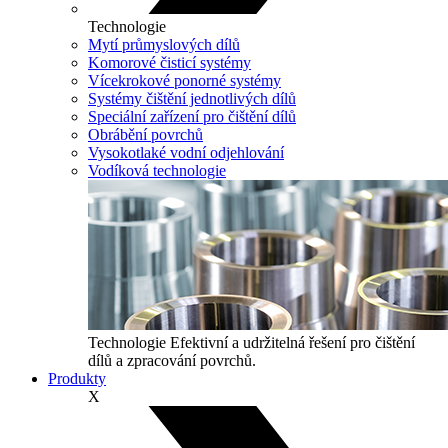
Technologie
Mytí průmyslových dílů
Komorové čisticí systémy
Vícekrokové ponorné systémy
Systémy čištění jednotlivých dílů
Speciální zařízení pro čištění dílů
Obrábění povrchů
Vysokotlaké vodní odjehlování
Vodíková technologie
Technologie
Efektivní a udržitelná řešení pro čištění
dílů a zpracování povrchů.
Produkty
X