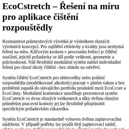
EcoCstretch – Řešení na míru
pro aplikace čištění
rozpouštědly
Rozmanitost průmyslových výrobků je výsledkem různých
výrobních koncepcí. Pro zajištění efektivity a kvality jsou nezbytná
řešení na míru. Klíčovým krokem v procesním řetězci je čištění
součástí, jejichž požadavky se liší podle velikosti, geometrie a
průchodnosti. Náš flexibilní modulární systém nabízí individuální
řešení pro různé úkoly čištění - bez ohledu na odvětví.
Systém čištění EcoCstretch pro uhlovodíky nebo polární
rozpouštědla (modifikované alkoholy) pracuje v plném vakuu a bez
problémů zapadá do stávajícího portfolia produktů mezi EcoCcore a
EcoCduty. Modulární konstrukce umožňuje prezentovat systém
EcoCstretch ve dvou různých velikostech a díky dvěma různým
průměrům pracovní komory jej lze flexibilně přizpůsobit
specifickým požadavkům zákazníka.
Systém EcoCstretch je standardně vybaven dvěma zaplavovacími
nádržemi. V případě potřeby lze použít třetí zaplavovací nádrž.