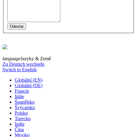
language
Jazyky & Země
Zu Deutsch wechseln
Switch to English
Globální (EN)
Globální (DE)
Francie
Itálie
Španělsko
Švýcarsko
Polsko
Turecko
Indie
Čína
Mexiko