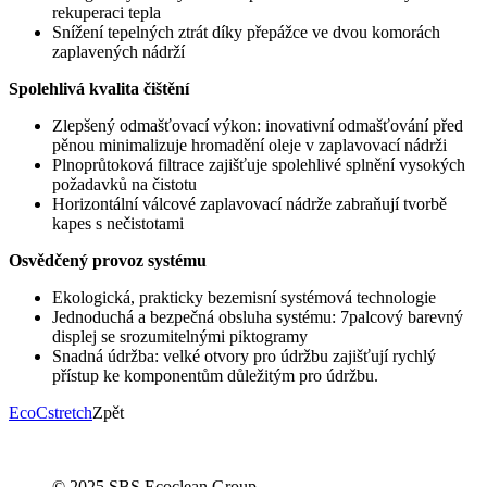
rekuperaci tepla
Snížení tepelných ztrát díky přepážce ve dvou komorách
zaplavených nádrží
Spolehlivá kvalita čištění
Zlepšený odmašťovací výkon: inovativní odmašťování před
pěnou minimalizuje hromadění oleje v zaplavovací nádrži
Plnoprůtoková filtrace zajišťuje spolehlivé splnění vysokých
požadavků na čistotu
Horizontální válcové zaplavovací nádrže zabraňují tvorbě
kapes s nečistotami
Osvědčený provoz systému
Ekologická, prakticky bezemisní systémová technologie
Jednoduchá a bezpečná obsluha systému: 7palcový barevný
displej se srozumitelnými piktogramy
Snadná údržba: velké otvory pro údržbu zajišťují rychlý
přístup ke komponentům důležitým pro údržbu.
EcoCstretch
Zpět
© 2025 SBS Ecoclean Group