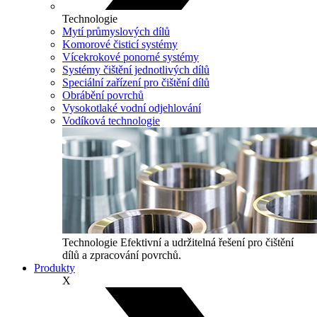
Technologie
Mytí průmyslových dílů
Komorové čisticí systémy
Vícekrokové ponorné systémy
Systémy čištění jednotlivých dílů
Speciální zařízení pro čištění dílů
Obrábění povrchů
Vysokotlaké vodní odjehlování
Vodíková technologie
Technologie
Efektivní a udržitelná řešení pro čištění
dílů a zpracování povrchů.
Produkty
X