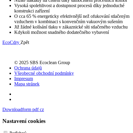
Nízké náklady na čištění díky samočištění procesních komor
Vysoká spolehlivost a dostupnost procesů díky jednoduché
konstrukci zařízení
O cca 65 % energeticky efektivnější než ofukování stlačeným
vzduchem v kombinaci s konvenčním vakuovým sušením
Již žádné kolísání tlaku v zákaznické síti stlačeného vzduchu
Kdykoli možnost snadného dodatečného vybavení
EcoCdry
Zpět
© 2025 SBS Ecoclean Group
Ochrana údajů
Všeobecné obchodní podmínky
Impresum
Mapa stránek
Downloadform pdf cz
Nastavení cookies