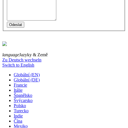
language
Jazyky & Země
Zu Deutsch wechseln
Switch to English
Globální (EN)
Globální (DE)
Francie
Itálie
Španělsko
Švýcarsko
Polsko
Turecko
Indie
Čína
Mexiko