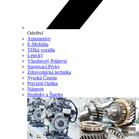
Odvětví
Automotive
E-Mobilita
Těžká vozidla
Letecký
Všeobecný Průmysl
Spojovací Prvky
Zdravotnická technika
Vysoká Čistota
Precizní Optika
Nástroje
Hodinky a Šperky