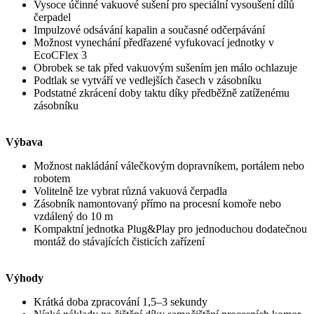
Vysoce účinné vakuové sušení pro speciální vysoušení dílů
čerpadel
Impulzové odsávání kapalin a současné odčerpávání
Možnost vynechání předřazené vyfukovací jednotky v
EcoCFlex 3
Obrobek se tak před vakuovým sušením jen málo ochlazuje
Podtlak se vytváří ve vedlejších časech v zásobníku
Podstatné zkrácení doby taktu díky předběžně zatíženému
zásobníku
Výbava
Možnost nakládání válečkovým dopravníkem, portálem nebo
robotem
Volitelně lze vybrat různá vakuová čerpadla
Zásobník namontovaný přímo na procesní komoře nebo
vzdálený do 10 m
Kompaktní jednotka Plug&Play pro jednoduchou dodatečnou
montáž do stávajících čisticích zařízení
Výhody
Krátká doba zpracování 1,5–3 sekundy