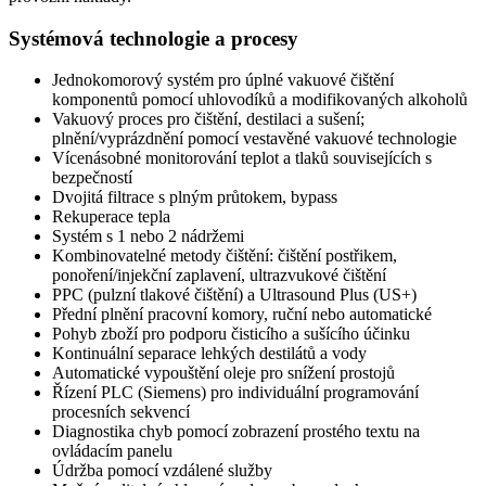
Systémová technologie a procesy
Jednokomorový systém pro úplné vakuové čištění
komponentů pomocí uhlovodíků a modifikovaných alkoholů
Vakuový proces pro čištění, destilaci a sušení;
plnění/vyprázdnění pomocí vestavěné vakuové technologie
Vícenásobné monitorování teplot a tlaků souvisejících s
bezpečností
Dvojitá filtrace s plným průtokem, bypass
Rekuperace tepla
Systém s 1 nebo 2 nádržemi
Kombinovatelné metody čištění: čištění postřikem,
ponoření/injekční zaplavení, ultrazvukové čištění
PPC (pulzní tlakové čištění) a Ultrasound Plus (US+)
Přední plnění pracovní komory, ruční nebo automatické
Pohyb zboží pro podporu čisticího a sušícího účinku
Kontinuální separace lehkých destilátů a vody
Automatické vypouštění oleje pro snížení prostojů
Řízení PLC (Siemens) pro individuální programování
procesních sekvencí
Diagnostika chyb pomocí zobrazení prostého textu na
ovládacím panelu
Údržba pomocí vzdálené služby