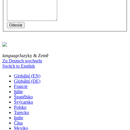
language
Jazyky & Země
Zu Deutsch wechseln
Switch to English
Globální (EN)
Globální (DE)
Francie
Itálie
Španělsko
Švýcarsko
Polsko
Turecko
Indie
Čína
Mexiko