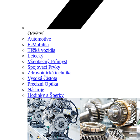
Odvětví
Automotive
E-Mobilita
Těžká vozidla
Letecký
Všeobecný Průmysl
Spojovací Prvky
Zdravotnická technika
Vysoká Čistota
Precizní Optika
Nástroje
Hodinky a Šperky