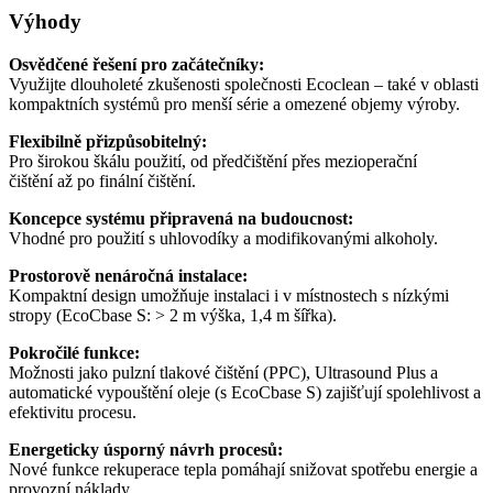
Výhody
Osvědčené řešení pro začátečníky:
Využijte dlouholeté zkušenosti společnosti Ecoclean – také v oblasti
kompaktních systémů pro menší série a omezené objemy výroby.
Flexibilně přizpůsobitelný:
Pro širokou škálu použití, od předčištění přes mezioperační
čištění až po finální čištění.
Koncepce systému připravená na budoucnost:
Vhodné pro použití s uhlovodíky a modifikovanými alkoholy.
Prostorově nenáročná instalace:
Kompaktní design umožňuje instalaci i v místnostech s nízkými
stropy (EcoCbase S: > 2 m výška, 1,4 m šířka).
Pokročilé funkce:
Možnosti jako pulzní tlakové čištění (PPC), Ultrasound Plus a
automatické vypouštění oleje (s EcoCbase S) zajišťují spolehlivost a
efektivitu procesu.
Energeticky úsporný návrh procesů:
Nové funkce rekuperace tepla pomáhají snižovat spotřebu energie a
provozní náklady.