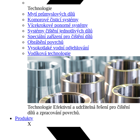
Technologie
Mytí průmyslových dílů
Komorové čisticí systémy
Vícekrokové ponorné systémy
Systémy čištění jednotlivých dílů
Speciální zařízení pro čištění dílů
Obrábění povrchů
Vysokotlaké vodní odjehlování
Vodíková technologie
Technologie
Efektivní a udržitelná řešení pro čištění
dílů a zpracování povrchů.
Produkty
X